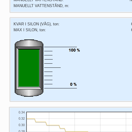
MANUELLT VATTENSTÅND, m:
KVAR I SILON (VÅG), ton:
MAX I SILON, ton:
0.34
0.32
0.30
0.28