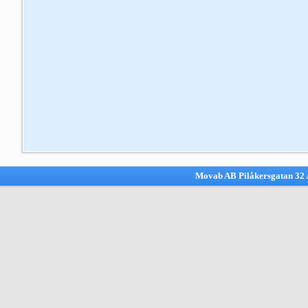
Movab AB Pilåkersgatan 32 A